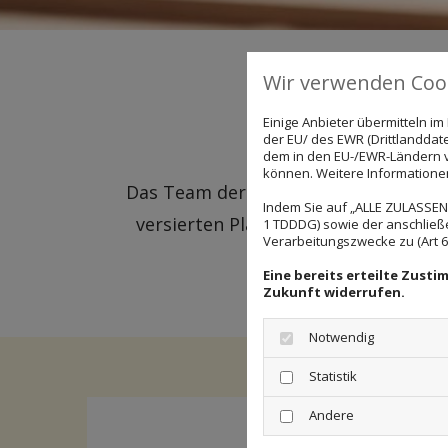
Wir verwenden Cook
Einige Anbieter übermitteln 
der EU/ des EWR (Drittlanddate
dem in den EU-/EWR-Ländern ve
können. Weitere Informationen 
Das Team der Tischlerei Löring steht
Indem Sie auf „ALLE ZULASSEN"
versierten Planern, bringen unsere
1 TDDDG) sowie der anschließ
Verarbeitungszwecke zu (Art 6 A
Tradition mit Innovat
Eine bereits erteilte Zust
Zukunft widerrufen.
Notwendig
Statistik
Andere