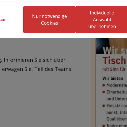
Individuelle
Nur notwendige
Auswahl
sum
Cookies
übernehmen
 Informieren Sie sich über
d erwägen Sie, Teil des Teams