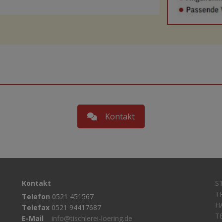
Kontakt
Kontakt
S
T
Telefon
0521 451567
H
Telefax
0521 94417687
T
E-Mail
info@tischlerei-loering.de