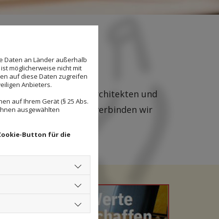
se Daten an Länder außerhalb
ist möglicherweise nicht mit
den auf diese Daten zugreifen
eiligen Anbieters.
 Unterstützt von Innenarchitekten und
en auf Ihrem Gerät (§ 25 Abs.
 zum Leben. Gemeinsam verbinden wir
 Ihnen ausgewählten
ten für unsere Kunden.
Cookie-Button für die