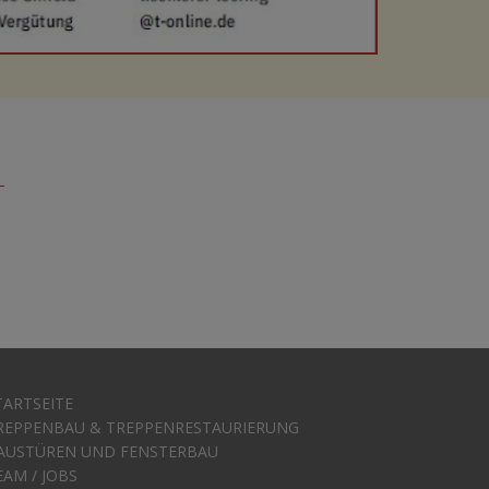
TARTSEITE
REPPENBAU & TREPPENRESTAURIERUNG
AUSTÜREN UND FENSTERBAU
EAM / JOBS