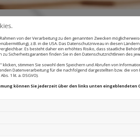
ies.
UNSER TEAM
im Rahmen von der Verarbeitung zu den genannten Zwecken möglicherwei
nübermittlung), z.B. in die USA. Das Datenschutzniveau in diesen Ländern 
rgleichbar. Es besteht daher ein erhöhtes Risiko, dass staatliche Behör
zu Sicherheitsgarantien finden Sie in den Datenschutzrichtlinien des jew
 für handwerkliche Präzision und kreatives Design.
 klicken, stimmen Sie sowohl dem Speichern und Abrufen von Information
 erfahrenen Handwerker Ihre Visionen meisterhaft
enden Datenverarbeitung für die nachfolgend dargestellten bzw. die von
bs. 1 lit. a. DSGVO).
ion und schaffen einzigartige Wohn- und Arbeitswel
immung können Sie jederzeit über den links unten eingeblendeten 